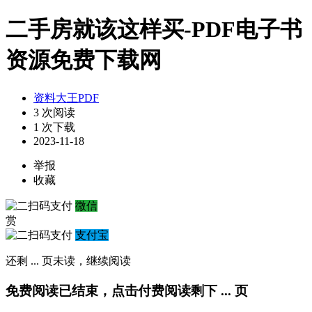
二手房就该这样买-PDF电子书
资源免费下载网
资料大王PDF
3 次阅读
1 次下载
2023-11-18
举报
收藏
微信
赏
支付宝
还剩
...
页未读，
继续阅读
免费阅读已结束，点击付费阅读剩下
...
页