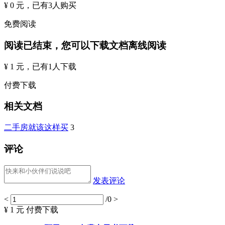
¥ 0 元
，已有
3
人购买
免费阅读
阅读已结束，您可以下载文档离线阅读
¥ 1 元
，已有
1
人下载
付费下载
相关文档
二手房就该这样买
3
评论
发表评论
<
/0
>
¥ 1 元
付费下载