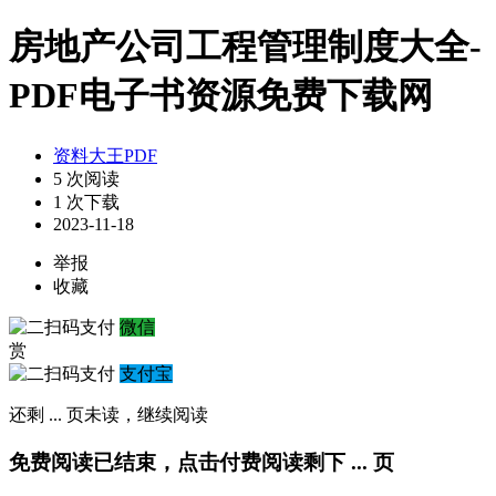
房地产公司工程管理制度大全-
PDF电子书资源免费下载网
资料大王PDF
5 次阅读
1 次下载
2023-11-18
举报
收藏
微信
赏
支付宝
还剩
...
页未读，
继续阅读
免费阅读已结束，点击付费阅读剩下
...
页