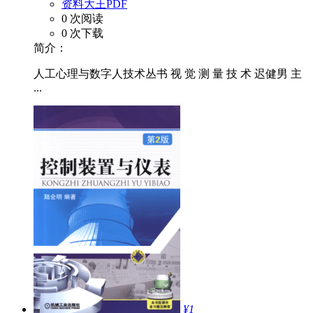
资料大王PDF
0 次阅读
0 次下载
简介：
人工心理与数字人技术丛书 视 觉 测 量 技 术 迟健男 主
...
¥1