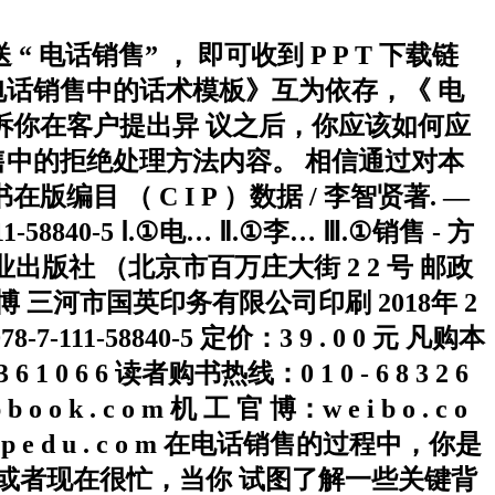
送 “ 电话销售” ， 即可收到 P P T 下载链
 与 《 电话销售中的话术模板》互为依存，《 电
诉你在客户提出异 议之后，你应该如何应
销售中的拒绝处理方法内容。 相信通过对本
 （ C I P ）数据 / 李智贤著. —
58840-5 Ⅰ.①电… Ⅱ.①李… Ⅲ.①销售 - 方
 号 机械工业出版社 （北京市百万庄大街 2 2 号 邮政
博 三河市国英印务有限公司印刷 2018年 2
7-111-58840-5 定价：3 9 . 0 0 元 凡购本
 6 读者购书热线：0 1 0 - 6 8 3 2 6
o k . c o m 机 工 官 博：w e i b o . c o
w . c m p e d u . c o m 在电话销售的过程中，你是
或者现在很忙，当你 试图了解一些关键背