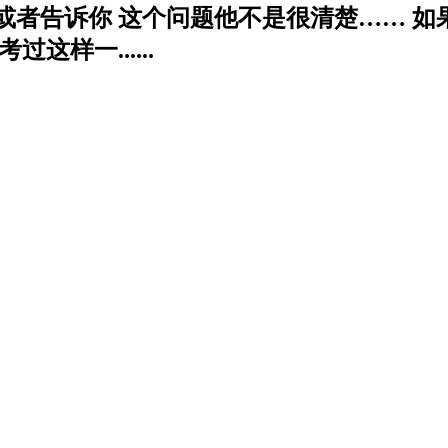
或者告诉你 这个问题他不是很清楚…… 如
样一......