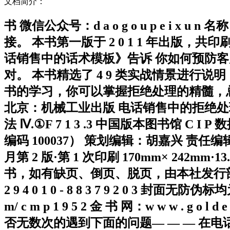
文档简介：
书 微信公众号：d a o g o u p e i 
接。 本书第一版于 2 0 1 1 年出版，共印
话销售中的话术模板》告诉 你如何预防客
对。 本书精选了 4 9 类实战情景进行
书的学习，你可以掌握拒绝处理的精髓，总结出
北京：机械工业出版 电话销售中的拒绝处理： 纪念版 社， 
法 Ⅳ.①F 7 1 3 .3 中国版本图书馆 C I P
编码 100037） 策划编辑：胡嘉兴 责任
月第 2 版·第 1 次印刷 170mm× 242mm·13.
书，如有缺页、倒页、脱页，由本社发行部调换 电话服务 
2 9 4 0 1 0 - 8 8 3 7 9 2 0 3 封面无防伪
m/ c m p 1 9 5 2 金 书 网：w w w . g o 
否无数次的遇到下面的问题— — — 在