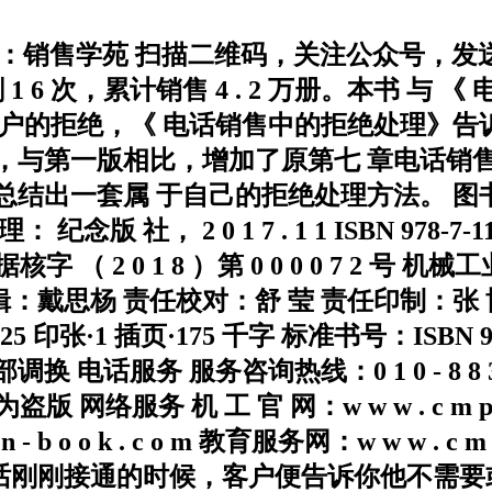
x u n 名称：销售学苑 扫描二维码，关注公众号，发
刷 1 6 次，累计销售 4 . 2 万册。本书
户的拒绝，《 电话销售中的拒绝处理》告
说明，与第一版相比，增加了原第七 章电话
一套属 于自己的拒绝处理方法。 图书在版编目
2 0 1 7 . 1 1 ISBN 978-7-111-
 数据核字 （ 2 0 1 8 ）第 0 0 0 0 7 2
编辑：戴思杨 责任校对：舒 莹 责任印制：张 
25 印张·1 插页·175 千字 标准书号：ISBN 978-
服务咨询热线：0 1 0 - 8 8 3 6 1 0 6
标均为盗版 网络服务 机 工 官 网：w w w . c m p b o 
l d e n - b o o k . c o m 教育服务网：w w 
电话刚刚接通的时候，客户便告诉你他不需要